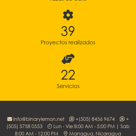
41
Proyectos realizados
23
Servicios
info@binarylemon.net
+(505) 8456 9674
+
(505) 5758 0553
Lun - Vie 8:00 AM - 5:00 PM | Sab
8:00 AM - 12:00 PM
Managua, Nicaragua