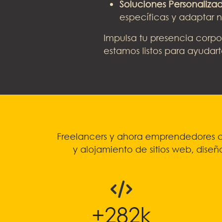
Soluciones Personalizad
específicas y adaptar nu
Impulsa tu presencia corpo
estamos listos para ayudar
Freelancers y ahora emprendedores co
y alojamiento de sitios web, diseñ
+
307
k