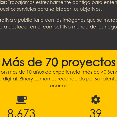
as:
Trabajamos estrechamente contigo para enten
estros servicios para satisfacer tus objetivos.
rativa y publicitaria con las imágenes que se mere
te a destacar en el competitivo mundo de los nego
Más de 70 proyectos
n más de 10 años de experiencia, más de 40 Servic
o digital. Binary Lemon es reconocido por su talent
recursos.
9,441
43