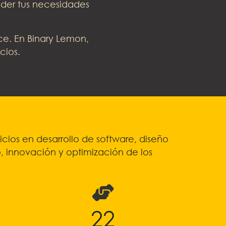
der tus necesidades
ce. En Binary Lemon,
cios.
ios en desarrollo de software, diseño
o, innovación y optimización de los
24