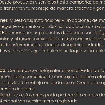
esde productos y servicios hasta campañas de ma
e transmiten tu mensaje de manera efectiva y gene
ones:
Muestra tus instalaciones y ubicaciones de m
legante o un entorno industrial, capturamos su atrac
:
Hacemos que tus productos destaquen con imáge
ventas y el reconocimiento de marca con nuestras f
as:
Transformamos tus ideas en imágenes ilustradas 
fías y proyectos que requieren un toque visual únic
da:
Contamos con fotógrafos especializados en fot
demos cómo comunicar tu mensaje de manera efec
creatividad se refleja en cada toma. Creamos im
mpresión duradera.
idad:
Nos esforzamos por la perfección en cada im
ofesional son nuestra marca registrada.